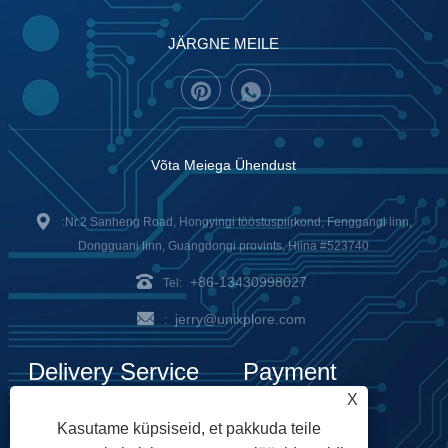
JÄRGNE MEILE
Võta Meiega Ühendust
:Nr.2 Sanheng Road, Hongyingi tööstuspiirkond, Fenggangi linn,
Dongguani linn, Guangdongi provints, Hiina #523740
+86-13430998027
Tel:
jerry@unixplore.com
:
Delivery Service
Payment
X
Options
Kasutame küpsiseid, et pakkuda teile