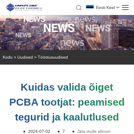
Eesti Keel
Kodu
>
Uudised
>
Tööstusuudised
Kuidas valida õiget
PCBA tootjat: peamised
tegurid ja kaalutlused
●
2024-07-02
●
7
●
Jäta mulle sõnum