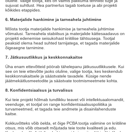
oluline. Valige tootja, kes on valmis pakkuma tehnilist tuge ja
sujuvat suhtlust. Hea partnerlus tagab toetuse ja abi projekti
kõikides etappides.
6. Materjalide hankimine ja tarneahela juhtimine
Mõista tootja materjalide hankimise ja tarneahela juhtimise
võimalusi. Tarneahela stabiilsus ja materjalide kättesaadavus on
projekti edenemise seisukohast kriitilise tähtsusega. Tootjal
peaksid olema head suhted tarnijatega, et tagada materjalide
õigeaegne tarnimine.
7. Jätkusuutlikkus ja keskkonnakaitse
Üha enam ettevõtteid pöörab tähelepanu jätkusuutlikkusele. Kui
see on teie ettevõtte jaoks oluline, valige tootja, kes keskendub
keskkonnakaitsele ja säästvatele tavadele. Küsige nende
jäätmekäitlusmeetodite ja säästvate tootmismeetmete kohta.
8. Konfidentsiaalsus ja turvalisus
Kui teie projekt hõlmab tundlikku teavet või intellektuaalomandit,
veenduge, et tootjal on range konfidentsiaalsuspoliitika ja
turvameetmed, et tagada teie andmete ja disainilahenduste
kaitse.
Kokkuvõtteks võib öelda, et õige PCBA tootja valimine on kriitiline
otsus, mis võib otseselt mõjutada teie toote kvaliteeti ja edu.