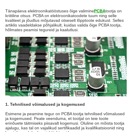
Tänapäeva elektroonikatööstuses õige valimine
PCBA
tootja on
kriitiline otsus. PCBA on elektroonikatoodete tuum ning selle
kvaliteet ja jõudlus mõjutavad otseselt lõpptoote edukust. Selles
artiklis vaadeldakse põhjalikult, kuidas valida õige PCBA tootja,
hõlmates peamisi tegureid ja kaalutlusi.
1. Tehnilised võimalused ja kogemused
Esimene ja peamine tegur on PCBA tootja tehnilised võimalused
ja kogemused. Peate veenduma, et tootjal on teie toote
erinõuete täitmiseks piisavalt kogemusi. Oluline on mõista tootja
ajalugu, kas tal on vajalikud sertifikaadid ja kvalifikatsioonid ning