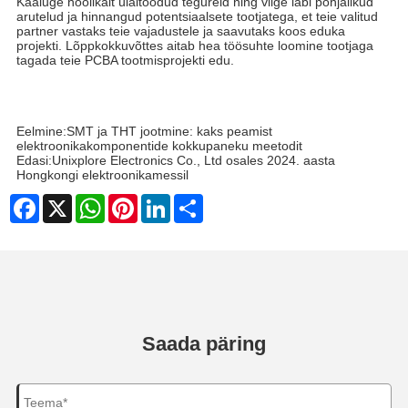
Kaaluge hoolikalt ülaltoodud tegureid ning viige läbi põhjalikud
arutelud ja hinnangud potentsiaalsete tootjatega, et teie valitud
partner vastaks teie vajadustele ja saavutaks koos eduka
projekti. Lõppkokkuvõttes aitab hea töösuhte loomine tootjaga
tagada teie PCBA tootmisprojekti edu.
Eelmine:
SMT ja THT jootmine: kaks peamist
elektroonikakomponentide kokkupaneku meetodit
Edasi:
Unixplore Electronics Co., Ltd osales 2024. aasta
Hongkongi elektroonikamessil
Facebook
X
WhatsApp
Pinterest
LinkedIn
Share
Saada päring