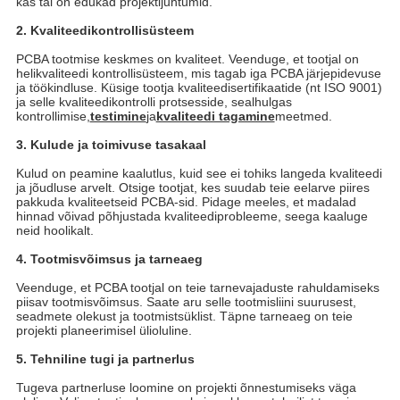
kas tal on edukad projektijuhtumid.
2. Kvaliteedikontrollisüsteem
PCBA tootmise keskmes on kvaliteet. Veenduge, et tootjal on
helikvaliteedi kontrollisüsteem, mis tagab iga PCBA järjepidevuse
ja töökindluse. Küsige tootja kvaliteedisertifikaatide (nt ISO 9001)
ja selle kvaliteedikontrolli protsesside, sealhulgas
kontrollimise,
testimine
ja
kvaliteedi tagamine
meetmed.
3. Kulude ja toimivuse tasakaal
Kulud on peamine kaalutlus, kuid see ei tohiks langeda kvaliteedi
ja jõudluse arvelt. Otsige tootjat, kes suudab teie eelarve piires
pakkuda kvaliteetseid PCBA-sid. Pidage meeles, et madalad
hinnad võivad põhjustada kvaliteediprobleeme, seega kaaluge
neid hoolikalt.
4. Tootmisvõimsus ja tarneaeg
Veenduge, et PCBA tootjal on teie tarnevajaduste rahuldamiseks
piisav tootmisvõimsus. Saate aru selle tootmisliini suurusest,
seadmete olekust ja tootmistsüklist. Täpne tarneaeg on teie
projekti planeerimisel ülioluline.
5. Tehniline tugi ja partnerlus
Tugeva partnerluse loomine on projekti õnnestumiseks väga