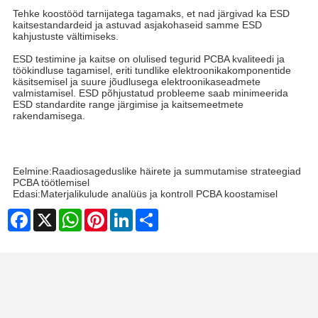
Tehke koostööd tarnijatega tagamaks, et nad järgivad ka ESD
kaitsestandardeid ja astuvad asjakohaseid samme ESD
kahjustuste vältimiseks.
ESD testimine ja kaitse on olulised tegurid PCBA kvaliteedi ja
töökindluse tagamisel, eriti tundlike elektroonikakomponentide
käsitsemisel ja suure jõudlusega elektroonikaseadmete
valmistamisel. ESD põhjustatud probleeme saab minimeerida
ESD standardite range järgimise ja kaitsemeetmete
rakendamisega.
Eelmine:
Raadiosageduslike häirete ja summutamise strateegiad
PCBA töötlemisel
Edasi:
Materjalikulude analüüs ja kontroll PCBA koostamisel
Facebook
X
WhatsApp
Pinterest
LinkedIn
Share