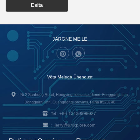
Esita
JÄRGNE MEILE
Võta Meiega Ühendust
:Nr.2 Sanheng Road, Hongyingi tööstuspiirkond, Fenggangi linn,
Dongguani linn, Guangdongi provints, Hiina #523740
+86-13430998027
Tel:
jerry@unixplore.com
: