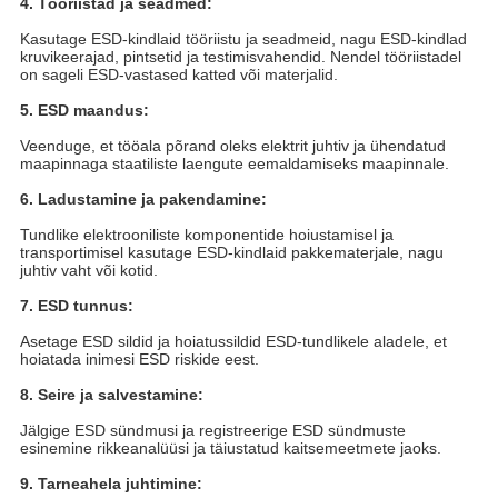
4. Tööriistad ja seadmed:
Kasutage ESD-kindlaid tööriistu ja seadmeid, nagu ESD-kindlad
kruvikeerajad, pintsetid ja testimisvahendid. Nendel tööriistadel
on sageli ESD-vastased katted või materjalid.
5. ESD maandus:
Veenduge, et tööala põrand oleks elektrit juhtiv ja ühendatud
maapinnaga staatiliste laengute eemaldamiseks maapinnale.
6. Ladustamine ja pakendamine:
Tundlike elektrooniliste komponentide hoiustamisel ja
transportimisel kasutage ESD-kindlaid pakkematerjale, nagu
juhtiv vaht või kotid.
7. ESD tunnus:
Asetage ESD sildid ja hoiatussildid ESD-tundlikele aladele, et
hoiatada inimesi ESD riskide eest.
8. Seire ja salvestamine:
Jälgige ESD sündmusi ja registreerige ESD sündmuste
esinemine rikkeanalüüsi ja täiustatud kaitsemeetmete jaoks.
9. Tarneahela juhtimine: