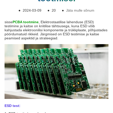
●
2024-03-09
●
20
●
Jäta mulle sõnum
sisse
PCBA tootmine
, Elektrostaatilise lahenduse (ESD)
testimine ja kaitse on kriitilise tähtsusega, kuna ESD võib
kahjustada elektroonilisi komponente ja trükkplaate, põhjustades
pöördumatuid rikkeid. Järgmised on ESD testimise ja kaitse
peamised aspektid ja strateegiad.
ESD test: