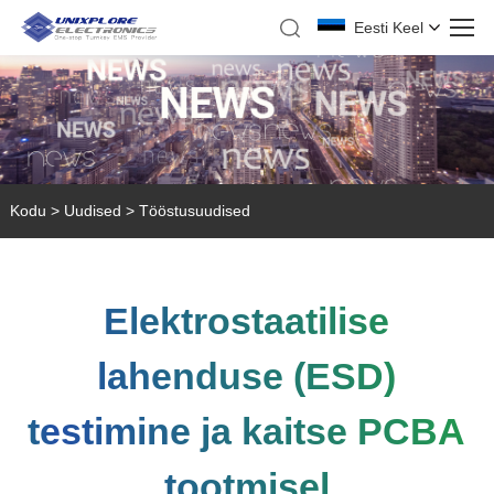
Eesti Keel
Kodu
>
Uudised
>
Tööstusuudised
Elektrostaatilise
lahenduse (ESD)
testimine ja kaitse PCBA
tootmisel