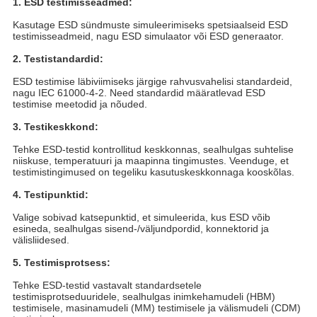
1. ESD testimisseadmed:
Kasutage ESD sündmuste simuleerimiseks spetsiaalseid ESD
testimisseadmeid, nagu ESD simulaator või ESD generaator.
2. Testistandardid:
ESD testimise läbiviimiseks järgige rahvusvahelisi standardeid,
nagu IEC 61000-4-2. Need standardid määratlevad ESD
testimise meetodid ja nõuded.
3. Testikeskkond:
Tehke ESD-testid kontrollitud keskkonnas, sealhulgas suhtelise
niiskuse, temperatuuri ja maapinna tingimustes. Veenduge, et
testimistingimused on tegeliku kasutuskeskkonnaga kooskõlas.
4. Testipunktid:
Valige sobivad katsepunktid, et simuleerida, kus ESD võib
esineda, sealhulgas sisend-/väljundpordid, konnektorid ja
välisliidesed.
5. Testimisprotsess:
Tehke ESD-testid vastavalt standardsetele
testimisprotseduuridele, sealhulgas inimkehamudeli (HBM)
testimisele, masinamudeli (MM) testimisele ja välismudeli (CDM)