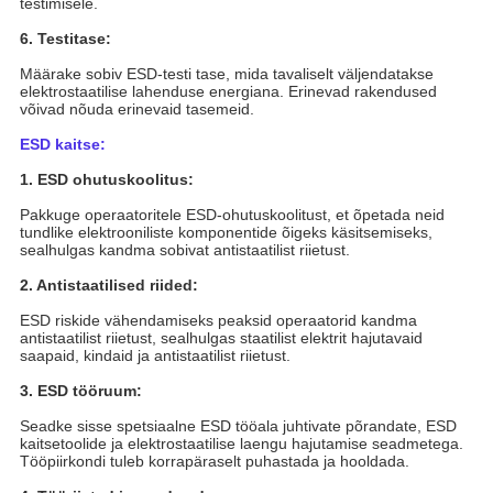
testimisele.
6. Testitase:
Määrake sobiv ESD-testi tase, mida tavaliselt väljendatakse
elektrostaatilise lahenduse energiana. Erinevad rakendused
võivad nõuda erinevaid tasemeid.
ESD kaitse:
1. ESD ohutuskoolitus:
Pakkuge operaatoritele ESD-ohutuskoolitust, et õpetada neid
tundlike elektrooniliste komponentide õigeks käsitsemiseks,
sealhulgas kandma sobivat antistaatilist riietust.
2. Antistaatilised riided:
ESD riskide vähendamiseks peaksid operaatorid kandma
antistaatilist riietust, sealhulgas staatilist elektrit hajutavaid
saapaid, kindaid ja antistaatilist riietust.
3. ESD tööruum:
Seadke sisse spetsiaalne ESD tööala juhtivate põrandate, ESD
kaitsetoolide ja elektrostaatilise laengu hajutamise seadmetega.
Tööpiirkondi tuleb korrapäraselt puhastada ja hooldada.