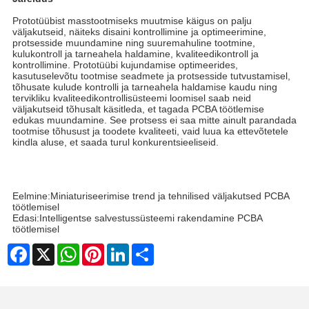
Prototüübist masstootmiseks muutmise käigus on palju
väljakutseid, näiteks disaini kontrollimine ja optimeerimine,
protsesside muundamine ning suuremahuline tootmine,
kulukontroll ja tarneahela haldamine, kvaliteedikontroll ja
kontrollimine. Prototüübi kujundamise optimeerides,
kasutuselevõtu tootmise seadmete ja protsesside tutvustamisel,
tõhusate kulude kontrolli ja tarneahela haldamise kaudu ning
tervikliku kvaliteedikontrollisüsteemi loomisel saab neid
väljakutseid tõhusalt käsitleda, et tagada PCBA töötlemise
edukas muundamine. See protsess ei saa mitte ainult parandada
tootmise tõhusust ja toodete kvaliteeti, vaid luua ka ettevõtetele
kindla aluse, et saada turul konkurentsieeliseid.
Eelmine:
Miniaturiseerimise trend ja tehnilised väljakutsed PCBA
töötlemisel
Edasi:
Intelligentse salvestussüsteemi rakendamine PCBA
töötlemisel
Facebook
X
WhatsApp
Pinterest
LinkedIn
Share