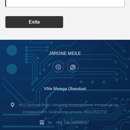
Esita
JÄRGNE MEILE
Võta Meiega Ühendust
:Nr.2 Sanheng Road, Hongyingi tööstuspiirkond, Fenggangi linn,
Dongguani linn, Guangdongi provints, Hiina #523740
+86-13430998027
Tel: