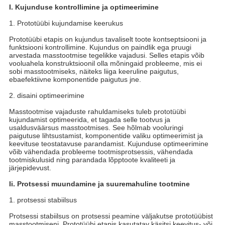
I. Kujunduse kontrollimine ja optimeerimine
1. Prototüübi kujundamise keerukus
Prototüübi etapis on kujundus tavaliselt toote kontseptsiooni ja
funktsiooni kontrollimine. Kujundus on paindlik ega pruugi
arvestada masstootmise tegelikke vajadusi. Selles etapis võib
vooluahela konstruktsioonil olla mõningaid probleeme, mis ei
sobi masstootmiseks, näiteks liiga keeruline paigutus,
ebaefektiivne komponentide paigutus jne.
2. disaini optimeerimine
Masstootmise vajaduste rahuldamiseks tuleb prototüübi
kujundamist optimeerida, et tagada selle tootvus ja
usaldusväärsus masstootmises. See hõlmab vooluringi
paigutuse lihtsustamist, komponentide valiku optimeerimist ja
keevituse teostatavuse parandamist. Kujunduse optimeerimine
võib vähendada probleeme tootmisprotsessis, vähendada
tootmiskulusid ning parandada lõpptoote kvaliteeti ja
järjepidevust.
Ii. Protsessi muundamine ja suuremahuline tootmine
1. protsessi stabiilsus
Protsessi stabiilsus on protsessi peamine väljakutse prototüübist
masstootmiseni. Prototüübi etapis kasutatav käsitsi keevitus- või