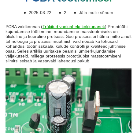
●
2025-03-22
●
2
●
Jäta mulle sõnum
PCBA valdkonnas (
Trükitud vooluahela kokkupanek
) Prototüübi
kujundamise töötlemine, muundamine masstootmiseks on
ülioluline ja keeruline protsess. See protsess ei hõlma mitte ainult
tehnoloogia ja protsessi muutmist, vaid nõuab ka tõhusaid
kohandusi tootmisskaala, kulude kontrolli ja kvaliteedijuhtimise
osas. Selles artiklis uuritakse peamisi ümberkujundamise
väljakutseid, millega protsessis prototüübist masstootmiseni
silmitsi seisab ja vastavaid lahendusi pakub.