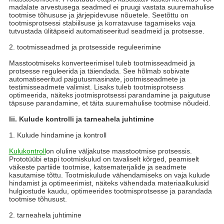
madalate arvestusega seadmed ei pruugi vastata suuremahulise
tootmise tõhususe ja järjepidevuse nõuetele. Seetõttu on
tootmisprotsessi stabiilsuse ja korratavuse tagamiseks vaja
tutvustada ülitäpseid automatiseeritud seadmeid ja protsesse.
2. tootmisseadmed ja protsesside reguleerimine
Masstootmiseks konverteerimisel tuleb tootmisseadmeid ja
protsesse reguleerida ja täiendada. See hõlmab sobivate
automatiseeritud paigutusmasinate, jootmisseadmete ja
testimisseadmete valimist. Lisaks tuleb tootmisprotsess
optimeerida, näiteks jootmisprotsessi parandamine ja paigutuse
täpsuse parandamine, et täita suuremahulise tootmise nõudeid.
Iii. Kulude kontrolli ja tarneahela juhtimine
1. Kulude hindamine ja kontroll
Kulukontroll
on oluline väljakutse masstootmise protsessis.
Prototüübi etapi tootmiskulud on tavaliselt kõrged, peamiselt
väikeste partiide tootmise, katsematerjalide ja seadmete
kasutamise tõttu. Tootmiskulude vähendamiseks on vaja kulude
hindamist ja optimeerimist, näiteks vähendada materiaalkulusid
hulgiostude kaudu, optimeerides tootmisprotsesse ja parandada
tootmise tõhusust.
2. tarneahela juhtimine