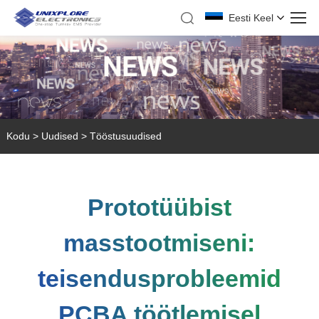
Eesti Keel
Kodu
>
Uudised
>
Tööstusuudised
Prototüübist
masstootmiseni:
teisendusprobleemid
PCBA töötlemisel