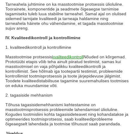
Tarneahela juhtimine on ka masstootmise protsessis ülioluline.
Toorainete, komponentide ja seadmete õigeaegse tarnimise
tagamiseks tuleb luua stabiilne tarneahel. Samal ajal on olulised
sidemed tarnijate kvaliteedi ja tarneaja haldamine ning
tarneahela häirete ohu vähendamine, et tagada masstootmise
sujuv areng.
IV. Kvaliteedikontroll ja kontrollimine
1. kvaliteedikontroll ja kontrollimine
Masstootmise protsessis
kvaliteedikontroll
Nõuded on kõrgemad.
Prototüübi etapis võib teha ainult piiratud testimist, samas kui
masstootmisel on vaja põhjalikku kvaliteedikontrolli ja
kontrollimist. See hõlmab iga tootepartii testimist, probleemide
kontrollimist tootmisprotsessis ja toote järjepidevuse jälgimist.
Toodete kvaliteedistabiilsuse tagamine suuremahulises tootmises
on eduka muundamise võti.
2. tagasiside mehhanism
Tõhusa tagasisidemehhanismi kehtestamine on
masstootmisprotsessis probleemide lahendamisel ülioluline.
Kogudes tootmisliini kohta tagasisideteavet ning kohandatakse ja
optimeerides tootmisprotsessi, saab kvaliteediprobleeme
õigeaegselt lahendada ja tootmise tõhusust saab parandada.
Järeldus