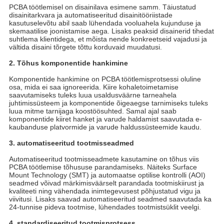
PCBA töötlemisel on disainilava esimene samm. Täiustatud
disainitarkvara ja automatiseeritud disainitööriistade
kasutuselevõtu abil saab lühendada vooluahela kujunduse ja
skemaatilise joonistamise aega. Lisaks peaksid disainerid tihedat
suhtlema klientidega, et mõista nende konkreetseid vajadusi ja
vältida disaini tõrgete tõttu korduvaid muudatusi.
2. Tõhus komponentide hankimine
Komponentide hankimine on PCBA töötlemisprotsessi oluline
osa, mida ei saa ignoreerida. Kiire kohaletoimetamise
saavutamiseks tuleks luua usaldusväärne tarneahela
juhtimissüsteem ja komponentide õigeaegse tarnimiseks tuleks
luua mitme tarnijaga koostöösuhted. Samal ajal saab
komponentide kiiret hanket ja varude haldamist saavutada e-
kaubanduse platvormide ja varude haldussüsteemide kaudu.
3. automatiseeritud tootmisseadmed
Automatiseeritud tootmisseadmete kasutamine on tõhus viis
PCBA töötlemise tõhususe parandamiseks. Näiteks Surface
Mount Technology (SMT) ja automaatse optilise kontrolli (AOI)
seadmed võivad märkimisväärselt parandada tootmiskiirust ja
kvaliteeti ning vähendada inimtegevusest põhjustatud vigu ja
viivitusi. Lisaks saavad automatiseeritud seadmed saavutada ka
24-tunnise pideva tootmise, lühendades tootmistsüklit veelgi.
4. standardiseeritud tootmisprotsess