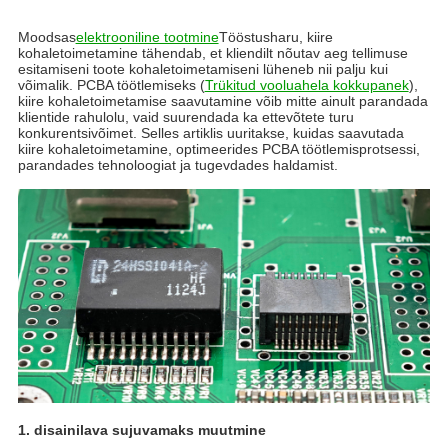
Moodsas
elektrooniline tootmine
Tööstusharu, kiire
kohaletoimetamine tähendab, et kliendilt nõutav aeg tellimuse
esitamiseni toote kohaletoimetamiseni lüheneb nii palju kui
võimalik. PCBA töötlemiseks (
Trükitud vooluahela kokkupanek
),
kiire kohaletoimetamise saavutamine võib mitte ainult parandada
klientide rahulolu, vaid suurendada ka ettevõtete turu
konkurentsivõimet. Selles artiklis uuritakse, kuidas saavutada
kiire kohaletoimetamine, optimeerides PCBA töötlemisprotsessi,
parandades tehnoloogiat ja tugevdades haldamist.
1. disainilava sujuvamaks muutmine