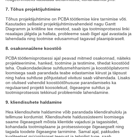
7. Tõhus projektijuhtimine
Tõhus projektijuhtimine on PCBA töötlemise kiire tarnimise võti.
Kasutades selliseid projektijuhtimisvahendeid nagu Gantt
Diagramm ja kriitiline tee meetod, saab iga tootmisprotsessi linki
reaalajas jälgida ja hallata, probleeme saab õigel ajal avastada ja
lahendada ning tootmise edusammud tagavad plaanipäraselt.
8. osakonnaülene koostöö
PCBA töötlemisprotsessi ajal peavad mitmed osakonnad, näiteks
projekteerimine, hanked, tootmine ja testimine, tihedat koostööd
teha. Osakondadeülese suhtlusmehhanismi ja koostööplatvormi
loomisega saab parandada teabe edastamise kiirust ja täpsust
ning halva suhtluse põhjustatud viivitusi saab vähendada. Lisaks
on olulised vahendid koostöötõhususe parandamiseks ka
regulaarsed projekti koosolekud, õigeaegne suhtlus ja
tootmisprotsessis tekkinud probleemide lahendamine.
9. kliendisuhete haldamine
Hea kliendisuhete haldamine võib parandada kliendirahulolu ja
tellimuse kordumist. Kliendisuhete haldussüsteemi loomisega
saame õigeaegselt mõista klientide vajadusi ja tagasisidet,
kohandada tootmisplaane ja protsessivooge õigeaegselt ning
tagada toodete õigeaegne tarnimine. Samal ajal, pakkudes
kvaliteetset müügijärgset teenust ja tehnilist tuge, saab