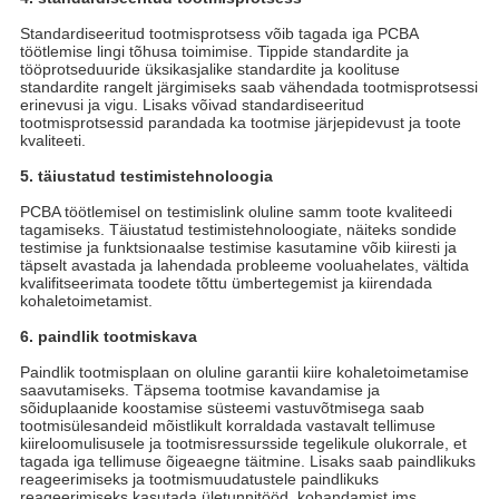
Standardiseeritud tootmisprotsess võib tagada iga PCBA
töötlemise lingi tõhusa toimimise. Tippide standardite ja
tööprotseduuride üksikasjalike standardite ja koolituse
standardite rangelt järgimiseks saab vähendada tootmisprotsessi
erinevusi ja vigu. Lisaks võivad standardiseeritud
tootmisprotsessid parandada ka tootmise järjepidevust ja toote
kvaliteeti.
5. täiustatud testimistehnoloogia
PCBA töötlemisel on testimislink oluline samm toote kvaliteedi
tagamiseks. Täiustatud testimistehnoloogiate, näiteks sondide
testimise ja funktsionaalse testimise kasutamine võib kiiresti ja
täpselt avastada ja lahendada probleeme vooluahelates, vältida
kvalifitseerimata toodete tõttu ümbertegemist ja kiirendada
kohaletoimetamist.
6. paindlik tootmiskava
Paindlik tootmisplaan on oluline garantii kiire kohaletoimetamise
saavutamiseks. Täpsema tootmise kavandamise ja
sõiduplaanide koostamise süsteemi vastuvõtmisega saab
tootmisülesandeid mõistlikult korraldada vastavalt tellimuse
kiireloomulisusele ja tootmisressursside tegelikule olukorrale, et
tagada iga tellimuse õigeaegne täitmine. Lisaks saab paindlikuks
reageerimiseks ja tootmismuudatustele paindlikuks
reageerimiseks kasutada ületunnitööd, kohandamist jms.