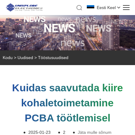
Eesti Keel
Kodu
>
Uudised
>
Tööstusuudised
Kuidas saavutada kiire
kohaletoimetamine
PCBA töötlemisel
●
2025-01-23
●
2
●
Jäta mulle sõnum