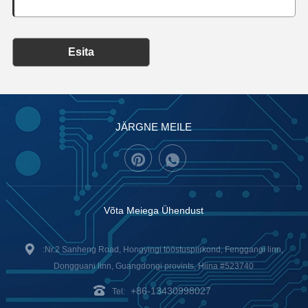
Esita
JÄRGNE MEILE
Võta Meiega Ühendust
:Nr.2 Sanheng Road, Hongyingi tööstuspiirkond, Fenggangi linn,
Dongguani linn, Guangdongi provints, Hiina #523740
+86-13430998027
Tel: