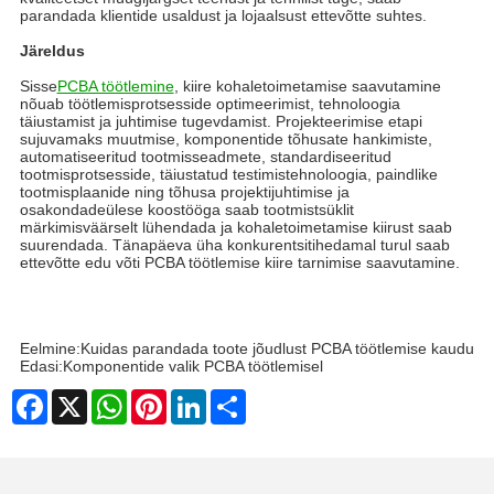
parandada klientide usaldust ja lojaalsust ettevõtte suhtes.
Järeldus
Sisse
PCBA töötlemine
, kiire kohaletoimetamise saavutamine
nõuab töötlemisprotsesside optimeerimist, tehnoloogia
täiustamist ja juhtimise tugevdamist. Projekteerimise etapi
sujuvamaks muutmise, komponentide tõhusate hankimiste,
automatiseeritud tootmisseadmete, standardiseeritud
tootmisprotsesside, täiustatud testimistehnoloogia, paindlike
tootmisplaanide ning tõhusa projektijuhtimise ja
osakondadeülese koostööga saab tootmistsüklit
märkimisväärselt lühendada ja kohaletoimetamise kiirust saab
suurendada. Tänapäeva üha konkurentsitihedamal turul saab
ettevõtte edu võti PCBA töötlemise kiire tarnimise saavutamine.
Eelmine:
Kuidas parandada toote jõudlust PCBA töötlemise kaudu
Edasi:
Komponentide valik PCBA töötlemisel
Facebook
X
WhatsApp
Pinterest
LinkedIn
Share